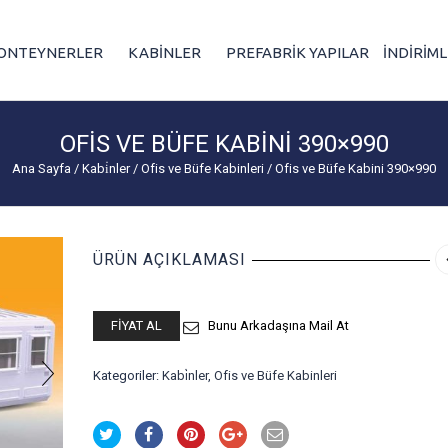
ONTEYNERLER
KABİNLER
PREFABRİK YAPILAR
İNDİRİM
OFIS VE BÜFE KABINI 390×990
Ana Sayfa
/
Kabi̇nler
/
Ofis ve Büfe Kabinleri
/
Ofis ve Büfe Kabini 390×990
ÜRÜN AÇIKLAMASI
FIYAT AL
Bunu Arkadaşına Mail At
Kategoriler:
Kabi̇nler
,
Ofis ve Büfe Kabinleri