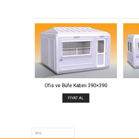
ÖNIZLE
Ofis ve Büfe Kabini 390×390
FIYAT AL