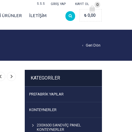
S.S.S
GIRIŞ YAP
KAYIT OL
0
Lİ ÜRÜNLER
İLETİŞİM
₺
0,00
Geri Dön
KATEGORILER
PREFABRIK YAPILAR
KONTEYNERLER
230X600 SANDVİÇ PANEL
KONTEYNERLER