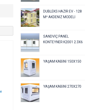
DUBLEKS HAZIR EV - 128
M² AKDENIZ MODELI
SANDVIÇ PANEL
KONTEYNER K2001 2.3X6
YAŞAM KABINI 150X150
YAŞAM KABINI 270X270