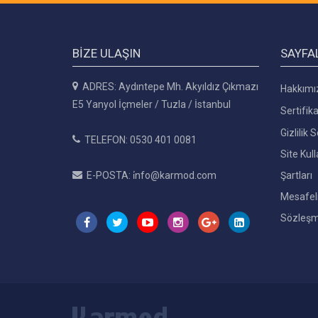
BIZE ULAŞIN
SAYFA
ADRES: Aydıntepe Mh. Akyıldız Çıkmazı
Hakkımı
E5 Yanyol İçmeler / Tuzla / İstanbul
Sertifika
Gizlilik
TELEFON: 0530 401 0081
Site Kul
E-POSTA: i̇nfo@karmod.com
Şartları
Mesafeli
Sözleşm