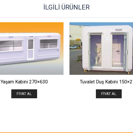
İLGILI ÜRÜNLER
ÖNIZLE
ÖNIZLE
Yaşam Kabini 270×630
Tuvalet Duş Kabini 150×
FIYAT AL
FIYAT AL