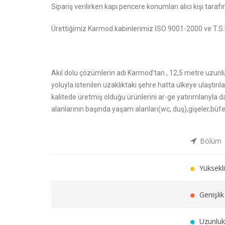
Sipariş verilirken kapı pencere konumları alıcı kişi tarafın
Ürettiğimiz Karmod kabinlerimiz İSO 9001-2000 ve T.S.E.
Akıl dolu çözümlerin adı Karmod’tan , 12,5 metre uzunl
yoluyla istenilen uzaklıktaki şehre hatta ülkeye ulaştır
kalitede üretmiş olduğu ürünlerini ar-ge yatırımlarıyl
alanlarının başında yaşam alanları(wc, duş),gişeler,büfe
Bölüm
Yüksekli
Genişlik
Uzunluk