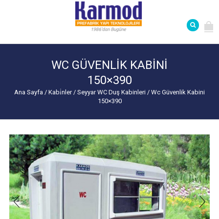
WC GÜVENLIK KABINI
150×390
Ana Sayfa
/
Kabi̇nler
/
Seyyar WC Duş Kabinleri
/
Wc Güvenlik Kabini
150×390