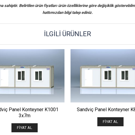
sahiptir. Belirtilen ürün fiyatları ürün özelliklerine göre değişiklik gösterebilm
hattımızdan bilgi talep ediniz.
İLGILI ÜRÜNLER
ÖNIZLE
ÖNIZLE
dviç Panel Konteyner K1001
Sandviç Panel Konteyner K
3x7m
FIYAT AL
FIYAT AL