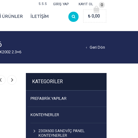
S.S.S
GIRIŞ YAP
KAYIT OL
0
Lİ ÜRÜNLER
İLETİŞİM
₺
0,00
6
Geri Dön
 K2002 2.3×6
KATEGORILER
PREFABRIK YAPILAR
KONTEYNERLER
230X600 SANDVİÇ PANEL
KONTEYNERLER