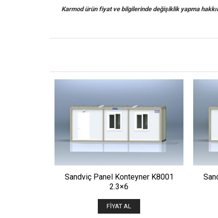
Karmod ürün fiyat ve bilgilerinde değişiklik yapma hakkına 
ÖNIZLE
Sandviç Panel Konteyner K8001
San
2.3×6
FIYAT AL