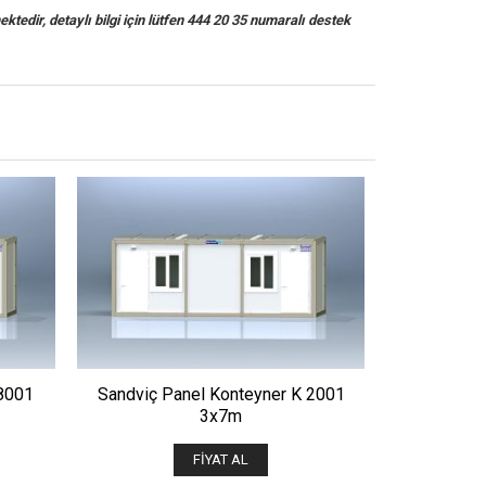
ektedir, detaylı bilgi için lütfen 444 20 35 numaralı destek
ÖNIZLE
8001
Sandviç Panel Konteyner K 2001
Sandviç P
3x7m
FIYAT AL