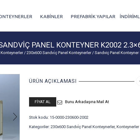
ONTEYNERLER
KABİNLER
PREFABRİK YAPILAR
İNDİRİM
SANDVIÇ PANEL KONTEYNER K2002 2.3×
Konteynerler
/
230x600 Sandvi̇ç Panel Konteynerler
/
Sandviç Panel Konteyner
ÜRÜN AÇIKLAMASI
FIYAT AL
Bunu Arkadaşına Mail At
Stok kodu:
15-0000-230600-2002
Kategoriler:
230x600 Sandvi̇ç Panel Konteynerler
,
Konteynerler