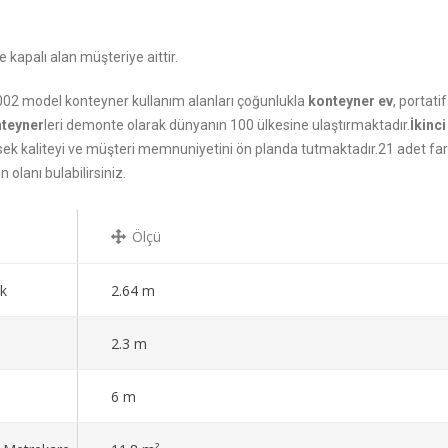
 kapalı alan müşteriye aittir.
2002 model konteyner kullanım alanları çoğunlukla
konteyner ev
, portati
nteyner
leri demonte olarak dünyanın 100 ülkesine ulaştırmaktadır.
İkinci
k kaliteyi ve müşteri memnuniyetini ön planda tutmaktadır.21 adet far
 olanı bulabilirsiniz.
Ölçü
k
2.64 m
2.3 m
6 m