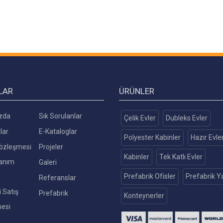
LAR
ÜRÜNLER
zda
Sık Sorulanlar
Çelik Evler
Dubleks Evler
lar
E-Kataloglar
Polyester Kabinler
Hazır Evle
 Sözleşmesi
Projeler
Kabinler
Tek Katlı Evler
lanım
Galeri
Prefabrik Ofisler
Prefabrik Ya
Referanslar
 Satış
Prefabrik
Konteynerler
esi