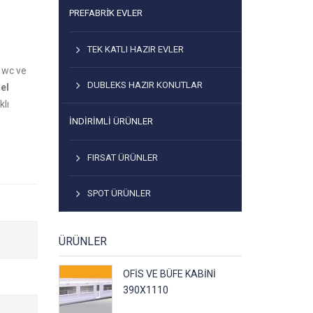
PREFABRİK EVLER
TEK KATLI HAZIR EVLER
f wc ve
DUBLEKS HAZIR KONUTLAR
 el
klı
İNDIRIMLI ÜRÜNLER
FIRSAT ÜRÜNLER
SPOT ÜRÜNLER
ÜRÜNLER
OFIS VE BÜFE KABINI
390X1110