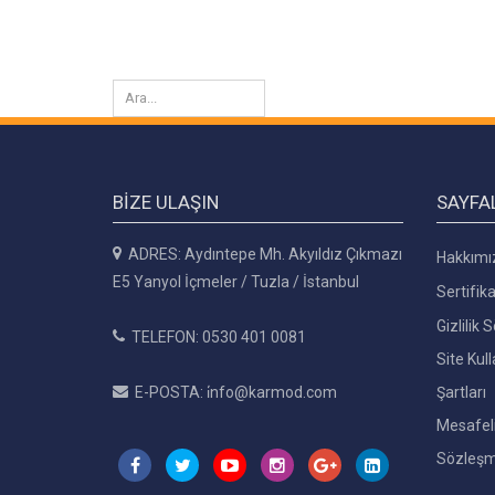
BIZE ULAŞIN
SAYFA
ADRES: Aydıntepe Mh. Akyıldız Çıkmazı
Hakkımı
E5 Yanyol İçmeler / Tuzla / İstanbul
Sertifika
Gizlilik
TELEFON: 0530 401 0081
Site Kul
E-POSTA: i̇nfo@karmod.com
Şartları
Mesafeli
Sözleşm