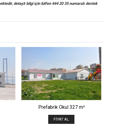
ektedir, detaylı bilgi için lütfen 444 20 35 numaralı destek
ÖNIZLE
Prefabrik Okul 327 m²
Prefa
FIYAT AL