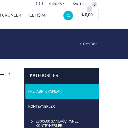
S.S.S
GIRIŞ YAP
KAYIT OL
0
Lİ ÜRÜNLER
İLETİŞİM
₺
0,00
Geri Dön
KATEGORILER
PREFABRIK YAPILAR
KONTEYNERLER
230X600 SANDVİÇ PANEL
KONTEYNERLER