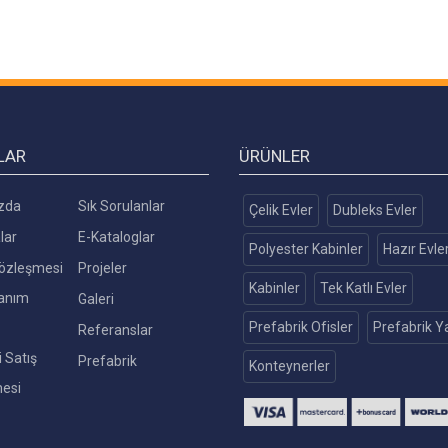
LAR
ÜRÜNLER
zda
Sık Sorulanlar
Çelik Evler
Dubleks Evler
lar
E-Kataloglar
Polyester Kabinler
Hazır Evle
 Sözleşmesi
Projeler
Kabinler
Tek Katlı Evler
lanım
Galeri
Prefabrik Ofisler
Prefabrik Ya
Referanslar
 Satış
Prefabrik
Konteynerler
esi