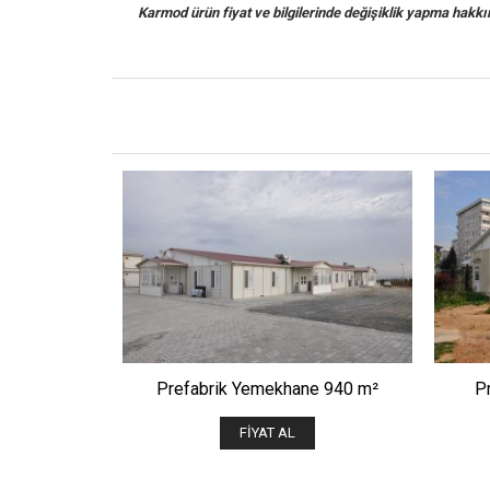
Karmod ürün fiyat ve bilgilerinde değişiklik yapma hakkına 
ÖNIZLE
Prefabrik Yemekhane 940 m²
P
FIYAT AL