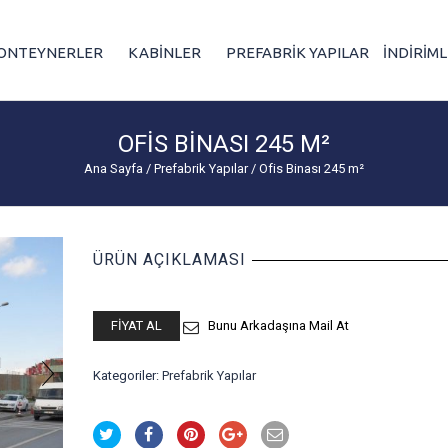
ONTEYNERLER
KABİNLER
PREFABRİK YAPILAR
İNDİRİM
OFIS BINASI 245 M²
Ana Sayfa
/
Prefabrik Yapılar
/
Ofis Binası 245 m²
ÜRÜN AÇIKLAMASI
FIYAT AL
Bunu Arkadaşına Mail At
Kategoriler:
Prefabrik Yapılar