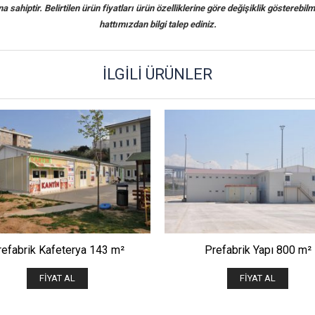
sahiptir. Belirtilen ürün fiyatları ürün özelliklerine göre değişiklik gösterebilm
hattımızdan bilgi talep ediniz.
İLGILI ÜRÜNLER
ÖNIZLE
ÖNIZLE
refabrik Kafeterya 143 m²
Prefabrik Yapı 800 m²
FIYAT AL
FIYAT AL