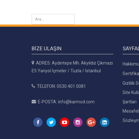
BIZE ULAŞIN
SAYFA
ADRES: Aydıntepe Mh. Akyıldız Çıkmazı
Hakkımı
E5 Yanyol İçmeler / Tuzla / İstanbul
Sertifika
Gizlilik
TELEFON: 0530 401 0081
Site Kul
E-POSTA: i̇nfo@karmod.com
Şartları
Mesafeli
Sözleşm