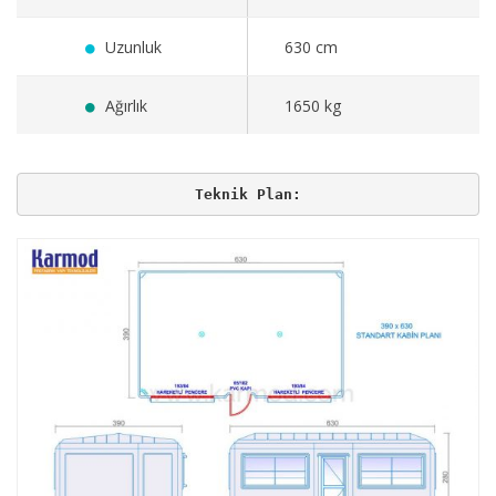
Uzunluk
630 cm
Ağırlık
1650 kg
Teknik Plan: