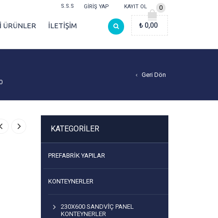
S.S.S
GIRIŞ YAP
KAYIT OL
0
Lİ ÜRÜNLER
İLETİŞİM
₺
0,00
Geri Dön
0
KATEGORILER
PREFABRIK YAPILAR
KONTEYNERLER
230X600 SANDVİÇ PANEL
KONTEYNERLER