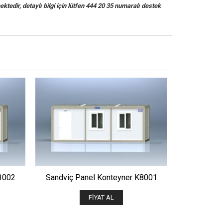
ektedir, detaylı bilgi için lütfen 444 20 35 numaralı destek
ÖNIZLE
3002
Sandviç Panel Konteyner K8001
Sandviç P
FIYAT AL