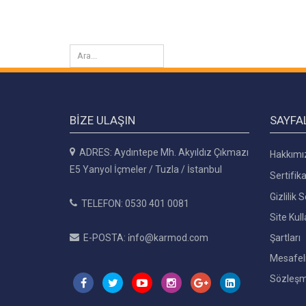
BIZE ULAŞIN
SAYFA
ADRES: Aydıntepe Mh. Akyıldız Çıkmazı
Hakkımı
E5 Yanyol İçmeler / Tuzla / İstanbul
Sertifika
Gizlilik
TELEFON: 0530 401 0081
Site Kul
E-POSTA: i̇nfo@karmod.com
Şartları
Mesafeli
Sözleşm