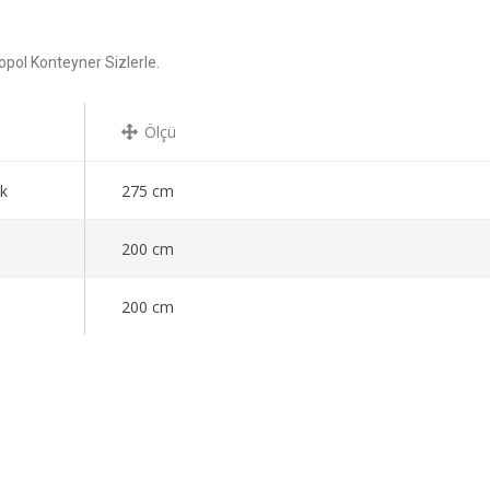
opol Konteyner Sizlerle.
Ölçü
k
275 cm
200 cm
200 cm