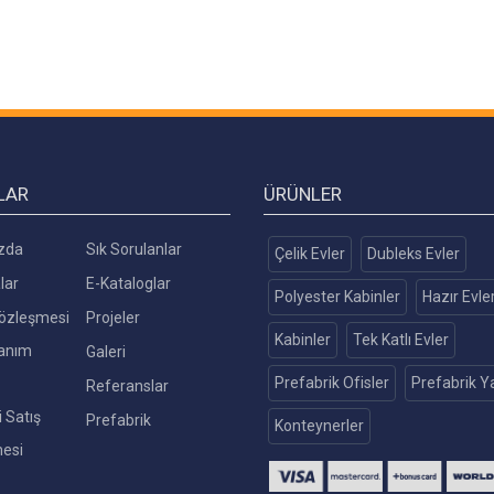
LAR
ÜRÜNLER
zda
Sık Sorulanlar
Çelik Evler
Dubleks Evler
lar
E-Kataloglar
Polyester Kabinler
Hazır Evle
 Sözleşmesi
Projeler
Kabinler
Tek Katlı Evler
lanım
Galeri
Prefabrik Ofisler
Prefabrik Ya
Referanslar
 Satış
Prefabrik
Konteynerler
esi