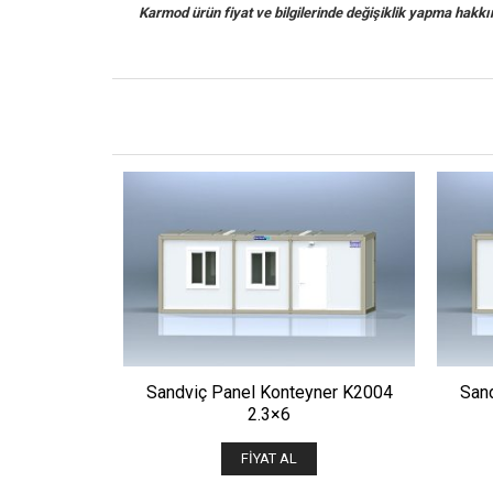
Karmod ürün fiyat ve bilgilerinde değişiklik yapma hakkına 
ÖNIZLE
Sandviç Panel Konteyner K2004
San
2.3×6
FIYAT AL