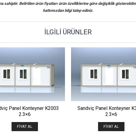
sahiptir. Belirtilen ürün fiyatları ürün özelliklerine göre değişiklik gösterebilm
hattımızdan bilgi talep ediniz.
İLGILI ÜRÜNLER
ÖNIZLE
ÖNIZLE
dviç Panel Konteyner K2003
Sandviç Panel Konteyner K
2.3×6
2.3×6
FIYAT AL
FIYAT AL