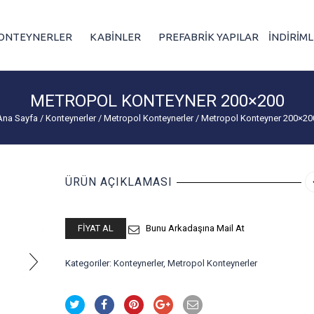
ONTEYNERLER
KABİNLER
PREFABRİK YAPILAR
İNDİRİM
METROPOL KONTEYNER 200×200
Ana Sayfa
/
Konteynerler
/
Metropol Konteynerler
/
Metropol Konteyner 200×20
ÜRÜN AÇIKLAMASI
FIYAT AL
Bunu Arkadaşına Mail At
Kategoriler:
Konteynerler
,
Metropol Konteynerler