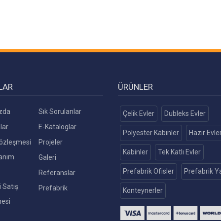
LAR
ÜRÜNLER
zda
Sık Sorulanlar
Çelik Evler
Dubleks Evler
lar
E-Kataloglar
Polyester Kabinler
Hazır Evle
 Sözleşmesi
Projeler
Kabinler
Tek Katlı Evler
lanım
Galeri
Prefabrik Ofisler
Prefabrik Ya
Referanslar
 Satış
Prefabrik
Konteynerler
esi