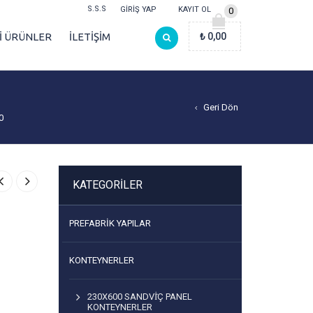
S.S.S
GIRIŞ YAP
KAYIT OL
0
Lİ ÜRÜNLER
İLETİŞİM
₺
0,00
Geri Dön
0
KATEGORILER
PREFABRIK YAPILAR
KONTEYNERLER
230X600 SANDVİÇ PANEL
KONTEYNERLER