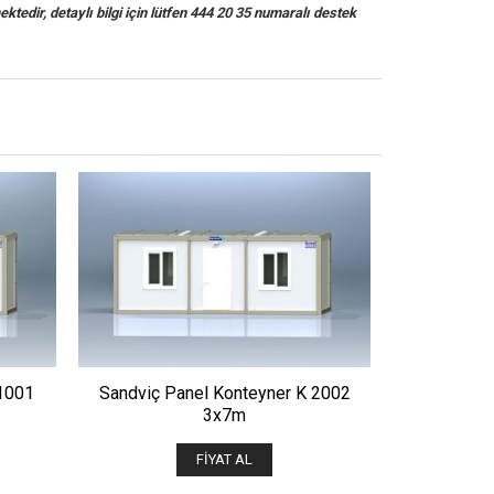
ektedir, detaylı bilgi için lütfen 444 20 35 numaralı destek
ÖNIZLE
1001
Sandviç Panel Konteyner K 2002
Sandviç P
3x7m
FIYAT AL