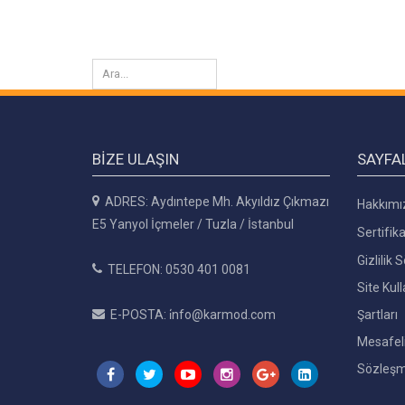
BIZE ULAŞIN
SAYFA
ADRES: Aydıntepe Mh. Akyıldız Çıkmazı
Hakkımı
E5 Yanyol İçmeler / Tuzla / İstanbul
Sertifika
Gizlilik
TELEFON: 0530 401 0081
Site Kul
E-POSTA: i̇nfo@karmod.com
Şartları
Mesafeli
Sözleşm