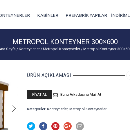
ONTEYNERLER
KABİNLER
PREFABRİK YAPILAR
İNDİRİM
METROPOL KONTEYNER 300×600
Ana Sayfa
/
Konteynerler
/
Metropol Konteynerler
/
Metropol Konteyner 300×60
ÜRÜN AÇIKLAMASI
FIYAT AL
Bunu Arkadaşına Mail At
Kategoriler:
Konteynerler
,
Metropol Konteynerler