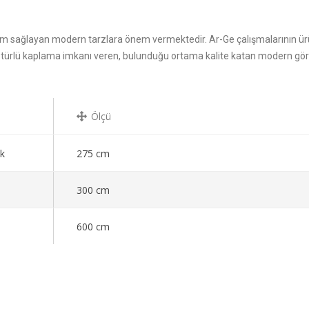
m sağlayan modern tarzlara önem vermektedir. Ar-Ge çalışmalarının ür
er türlü kaplama imkanı veren, bulunduğu ortama kalite katan modern g
Ölçü
k
275 cm
300 cm
600 cm