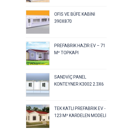
OFIS VE BÜFE KABINI
390X870
PREFABRIK HAZIR EV – 71
M² TOPKAPI
SANDVIÇ PANEL
KONTEYNER K3002 2.3X6
TEK KATLI PREFABRIK EV -
123 M² KARDELEN MODELI