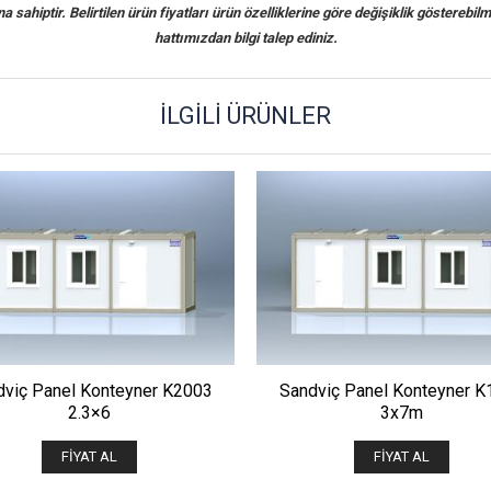
sahiptir. Belirtilen ürün fiyatları ürün özelliklerine göre değişiklik gösterebilm
hattımızdan bilgi talep ediniz.
İLGILI ÜRÜNLER
ÖNIZLE
ÖNIZLE
dviç Panel Konteyner K2003
Sandviç Panel Konteyner K
2.3×6
3x7m
FIYAT AL
FIYAT AL