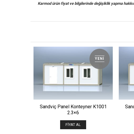
Karmod ürün fiyat ve bilgilerinde değişiklik yapma hakkına 
YENI
ÖNIZLE
Sandviç Panel Konteyner K1001
San
2.3×6
FIYAT AL