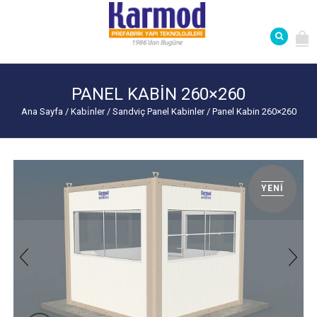
PANEL KABIN 260×260
Ana Sayfa
/
Kabi̇nler
/
Sandviç Panel Kabinler
/
Panel Kabin 260×260
YENI