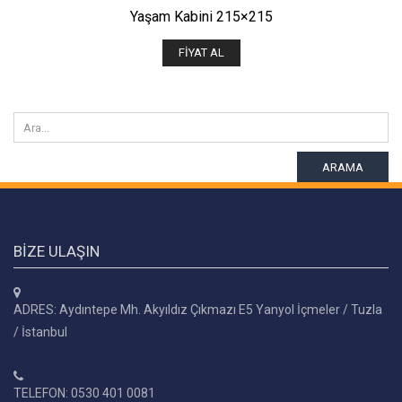
Yaşam Kabini 215×215
FIYAT AL
ARAMA
BIZE ULAŞIN
ADRES: Aydıntepe Mh. Akyıldız Çıkmazı E5 Yanyol İçmeler / Tuzla
/ İstanbul
TELEFON: 0530 401 0081