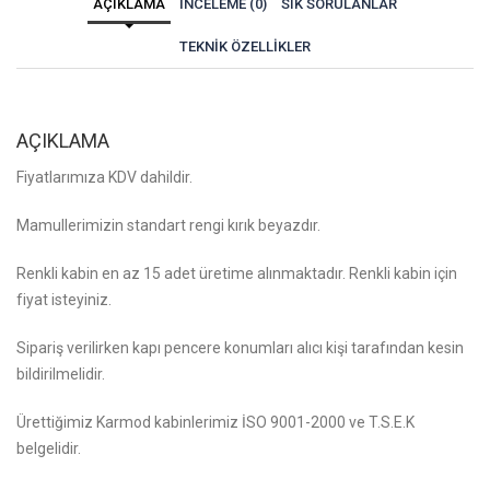
AÇIKLAMA
İNCELEME (0)
SIK SORULANLAR
TEKNIK ÖZELLIKLER
AÇIKLAMA
Fiyatlarımıza KDV dahildir.
Mamullerimizin standart rengi kırık beyazdır.
Renkli kabin en az 15 adet üretime alınmaktadır. Renkli kabin için
fiyat isteyiniz.
Sipariş verilirken kapı pencere konumları alıcı kişi tarafından kesin
bildirilmelidir.
Ürettiğimiz Karmod kabinlerimiz İSO 9001-2000 ve T.S.E.K
belgelidir.