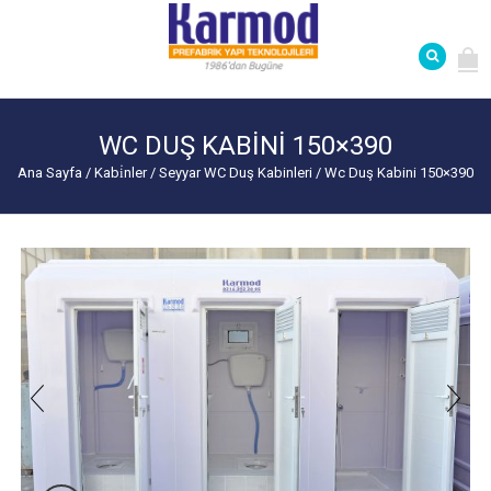
WC DUŞ KABINI 150×390
Ana Sayfa
/
Kabi̇nler
/
Seyyar WC Duş Kabinleri
/
Wc Duş Kabini 150×390