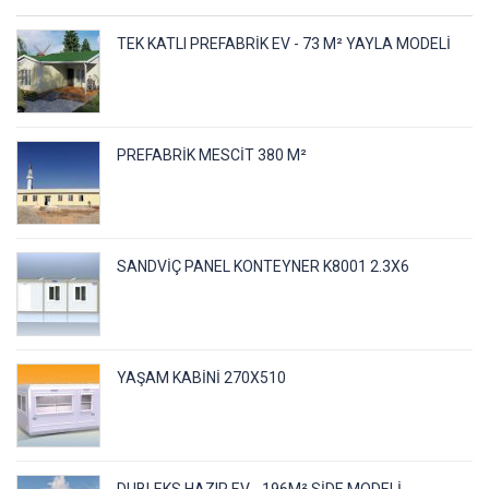
TEK KATLI PREFABRIK EV - 73 M² YAYLA MODELI
PREFABRIK MESCIT 380 M²
SANDVIÇ PANEL KONTEYNER K8001 2.3X6
YAŞAM KABINI 270X510
DUBLEKS HAZIR EV - 196M² SIDE MODELI