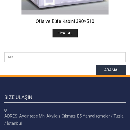
Ofis ve Büfe Kabini 390×510
FIYAT AL
ARAMA
BIZE ULAŞIN
ADRES: Aydıntepe Mh. Akyıldız Çıkmazı E5 Yanyol İçmeler / Tuzla
/ İstanbul