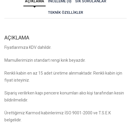
AÇIKLAMA
İNCELEME (0)
SIK SORULANLAR
TEKNIK ÖZELLIKLER
AÇIKLAMA
Fiyatlarımıza KDV dahildir.
Mamullerimizin standart rengi kırık beyazdır.
Renkli kabin en az 15 adet üretime alınmaktadır. Renkli kabin için
fiyat isteyiniz.
Sipariş verilirken kapı pencere konumları alıcı kişi tarafından kesin
bildirilmelidir.
Ürettiğimiz Karmod kabinlerimiz İSO 9001-2000 ve T.S.E.K
belgelidir.